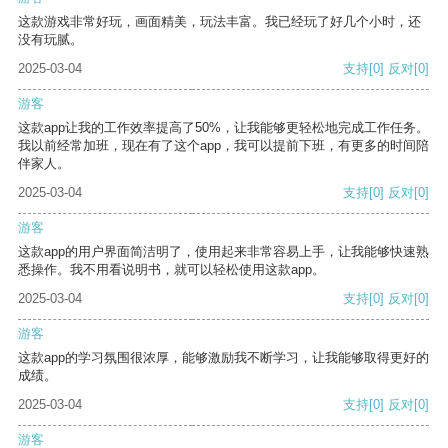
这款游戏非常好玩，画面精美，玩法丰富。我已经玩了好几个小时，还
没有玩腻。
2025-03-04
支持
[0]
反对
[0]
游客
这款app让我的工作效率提高了50%，让我能够更轻松地完成工作任务。
我以前经常加班，现在有了这个app，我可以提前下班，有更多的时间陪
伴家人。
2025-03-04
支持
[0]
反对
[0]
游客
这款app的用户界面简洁明了，使用起来非常容易上手，让我能够快速熟
悉操作。我不用看说明书，就可以轻松使用这款app。
2025-03-04
支持
[0]
反对
[0]
游客
这款app的学习氛围很浓厚，能够激励我不断学习，让我能够取得更好的
成绩。
2025-03-04
支持
[0]
反对
[0]
游客