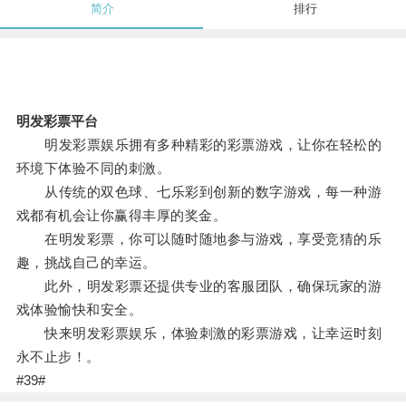
简介
排行
明发彩票平台
明发彩票娱乐拥有多种精彩的彩票游戏，让你在轻松的
环境下体验不同的刺激。
从传统的双色球、七乐彩到创新的数字游戏，每一种游
戏都有机会让你赢得丰厚的奖金。
在明发彩票，你可以随时随地参与游戏，享受竞猜的乐
趣，挑战自己的幸运。
此外，明发彩票还提供专业的客服团队，确保玩家的游
戏体验愉快和安全。
快来明发彩票娱乐，体验刺激的彩票游戏，让幸运时刻
永不止步！。
#39#