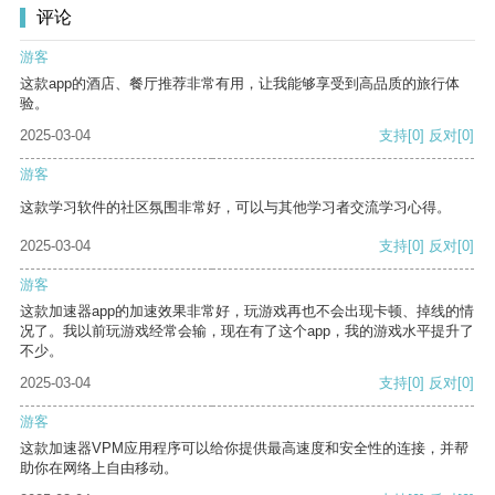
评论
游客
这款app的酒店、餐厅推荐非常有用，让我能够享受到高品质的旅行体
验。
2025-03-04
支持
[0]
反对
[0]
游客
这款学习软件的社区氛围非常好，可以与其他学习者交流学习心得。
2025-03-04
支持
[0]
反对
[0]
游客
这款加速器app的加速效果非常好，玩游戏再也不会出现卡顿、掉线的情
况了。我以前玩游戏经常会输，现在有了这个app，我的游戏水平提升了
不少。
2025-03-04
支持
[0]
反对
[0]
游客
这款加速器VPM应用程序可以给你提供最高速度和安全性的连接，并帮
助你在网络上自由移动。