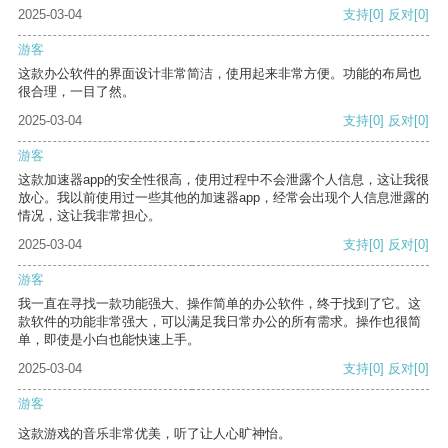
2025-03-04
支持
[0]
反对
[0]
游客
这款办公软件的界面设计非常简洁，使用起来非常方便。功能的布局也
很合理，一目了然。
2025-03-04
支持
[0]
反对
[0]
游客
这款加速器app的安全性很高，使用过程中不会泄露个人信息，这让我很
放心。我以前使用过一些其他的加速器app，经常会出现个人信息泄露的
情况，这让我非常担心。
2025-03-04
支持
[0]
反对
[0]
游客
我一直在寻找一款功能强大、操作简单的办公软件，终于找到了它。这
款软件的功能非常强大，可以满足我日常办公的所有需求。操作也很简
单，即使是小白也能快速上手。
2025-03-04
支持
[0]
反对
[0]
游客
这款游戏的音乐非常优美，听了让人心旷神怡。