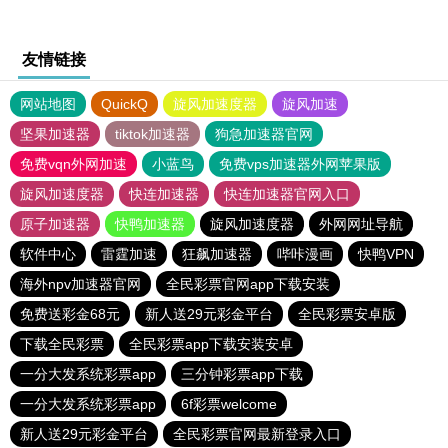
友情链接
网站地图
QuickQ
旋风加速度器
旋风加速
坚果加速器
tiktok加速器
狗急加速器官网
免费vqn外网加速
小蓝鸟
免费vps加速器外网苹果版
旋风加速度器
快连加速器
快连加速器官网入口
原子加速器
快鸭加速器
旋风加速度器
外网网址导航
软件中心
雷霆加速
狂飙加速器
哔咔漫画
快鸭VPN
海外npv加速器官网
全民彩票官网app下载安装
免费送彩金68元
新人送29元彩金平台
全民彩票安卓版
下载全民彩票
全民彩票app下载安装安卓
一分大发系统彩票app
三分钟彩票app下载
一分大发系统彩票app
6f彩票welcome
新人送29元彩金平台
全民彩票官网最新登录入口