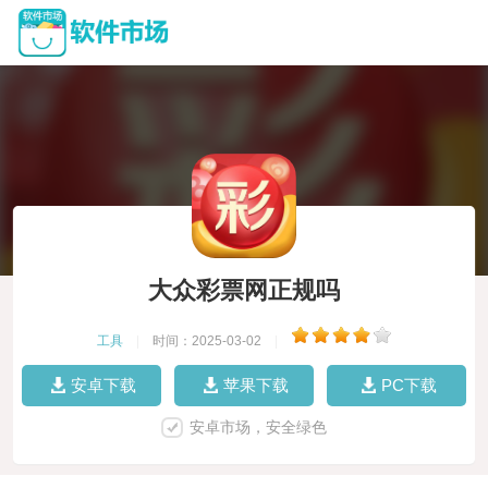
大众彩票网正规吗
工具
|
时间：2025-03-02
|
安卓下载
苹果下载
PC下载
安卓市场，安全绿色