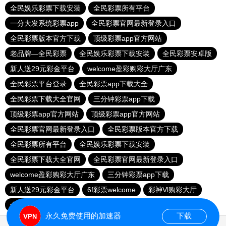
全民娱乐彩票下载安装
全民彩票所有平台
一分大发系统彩票app
全民彩票官网最新登录入口
全民彩票版本官方下载
顶级彩票app官方网站
老品牌—全民彩票
全民娱乐彩票下载安装
全民彩票安卓版
新人送29元彩金平台
welcome盈彩购彩大厅广东
全民彩票平台登录
全民彩票app下载大全
全民彩票下载大全官网
三分钟彩票app下载
顶级彩票app官方网站
顶级彩票app官方网站
全民彩票官网最新登录入口
全民彩票版本官方下载
全民彩票所有平台
全民娱乐彩票下载安装
全民彩票下载大全官网
全民彩票官网最新登录入口
welcome盈彩购彩大厅广东
三分钟彩票app下载
新人送29元彩金平台
6f彩票welcome
彩神Vl购彩大厅
全民彩票官网app下载安装
全民彩票所有平台
永久免费使用的加速器
下载