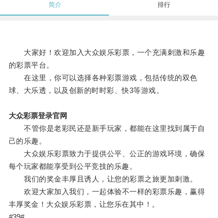
简介
排行
大家好！欢迎加入大众娱乐彩票，一个充满刺激和乐趣
的彩票平台。
在这里，你可以选择各种彩票游戏，包括传统的双色
球、大乐透，以及创新的时时彩、快3等游戏。
大众彩票登录官网
不管你是老彩民还是新手玩家，都能在这里找到属于自
己的乐趣。
大众娱乐彩票致力于提供公平、公正的游戏环境，确保
每个玩家都能享受到公平竞技的乐趣。
我们的奖金丰厚且诱人，让您的彩票之旅更加刺激。
欢迎大家加入我们，一起体验不一样的彩票乐趣，赢得
丰厚奖金！大众娱乐彩票，让您乐在其中！。
#39#