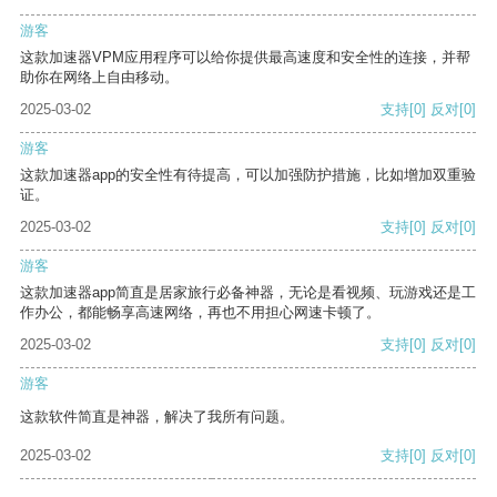
游客
这款加速器VPM应用程序可以给你提供最高速度和安全性的连接，并帮
助你在网络上自由移动。
2025-03-02
支持
[0]
反对
[0]
游客
这款加速器app的安全性有待提高，可以加强防护措施，比如增加双重验
证。
2025-03-02
支持
[0]
反对
[0]
游客
这款加速器app简直是居家旅行必备神器，无论是看视频、玩游戏还是工
作办公，都能畅享高速网络，再也不用担心网速卡顿了。
2025-03-02
支持
[0]
反对
[0]
游客
这款软件简直是神器，解决了我所有问题。
2025-03-02
支持
[0]
反对
[0]