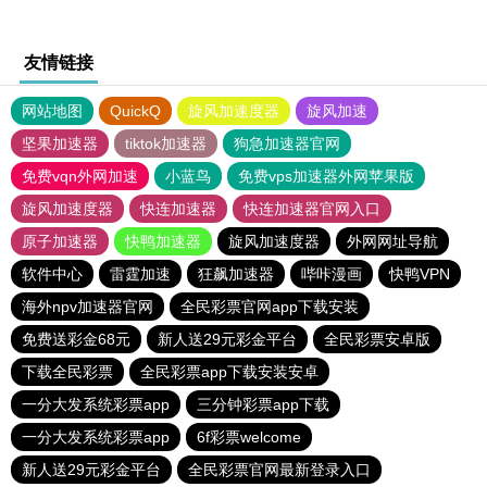
友情链接
网站地图
QuickQ
旋风加速度器
旋风加速
坚果加速器
tiktok加速器
狗急加速器官网
免费vqn外网加速
小蓝鸟
免费vps加速器外网苹果版
旋风加速度器
快连加速器
快连加速器官网入口
原子加速器
快鸭加速器
旋风加速度器
外网网址导航
软件中心
雷霆加速
狂飙加速器
哔咔漫画
快鸭VPN
海外npv加速器官网
全民彩票官网app下载安装
免费送彩金68元
新人送29元彩金平台
全民彩票安卓版
下载全民彩票
全民彩票app下载安装安卓
一分大发系统彩票app
三分钟彩票app下载
一分大发系统彩票app
6f彩票welcome
新人送29元彩金平台
全民彩票官网最新登录入口