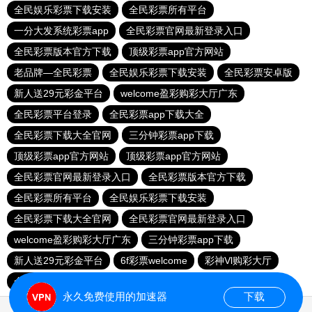
全民娱乐彩票下载安装
全民彩票所有平台
一分大发系统彩票app
全民彩票官网最新登录入口
全民彩票版本官方下载
顶级彩票app官方网站
老品牌—全民彩票
全民娱乐彩票下载安装
全民彩票安卓版
新人送29元彩金平台
welcome盈彩购彩大厅广东
全民彩票平台登录
全民彩票app下载大全
全民彩票下载大全官网
三分钟彩票app下载
顶级彩票app官方网站
顶级彩票app官方网站
全民彩票官网最新登录入口
全民彩票版本官方下载
全民彩票所有平台
全民娱乐彩票下载安装
全民彩票下载大全官网
全民彩票官网最新登录入口
welcome盈彩购彩大厅广东
三分钟彩票app下载
新人送29元彩金平台
6f彩票welcome
彩神Vl购彩大厅
全民彩票官网app下载安装
全民彩票所有平台
永久免费使用的加速器
下载