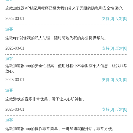
这款加速器VPM应用程序已经为我们带来了无限的隐私和安全性保护。
2025-03-01
支持
[0]
反对
[0]
游客
这款app就像我的私人助理，随时随地为我的办公提供帮助。
2025-03-01
支持
[0]
反对
[0]
游客
这款加速器app的安全性很高，使用过程中不会泄露个人信息，让我非常
放心。
2025-03-01
支持
[0]
反对
[0]
游客
这款游戏的音乐非常优美，听了让人心旷神怡。
2025-03-01
支持
[0]
反对
[0]
游客
这款加速器app的操作非常简单，一键加速就能开启，非常方便。