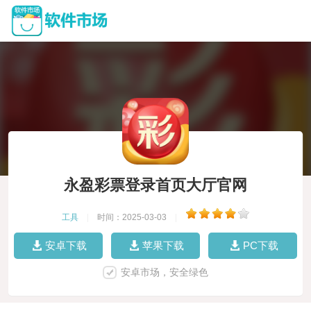
永盈彩票登录首页大厅官网
工具
|
时间：2025-03-03
|
安卓下载
苹果下载
PC下载
安卓市场，安全绿色