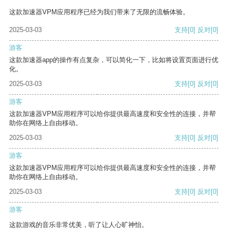
这款加速器VPM应用程序已经为我们带来了无限的流畅体验。
2025-03-03
支持
[0]
反对
[0]
游客
这款加速器app的操作有点复杂，可以简化一下，比如将设置页面进行优
化。
2025-03-03
支持
[0]
反对
[0]
游客
这款加速器VPM应用程序可以给你提供最高速度和安全性的连接，并帮
助你在网络上自由移动。
2025-03-03
支持
[0]
反对
[0]
游客
这款加速器VPM应用程序可以给你提供最高速度和安全性的连接，并帮
助你在网络上自由移动。
2025-03-03
支持
[0]
反对
[0]
游客
这款游戏的音乐非常优美，听了让人心旷神怡。