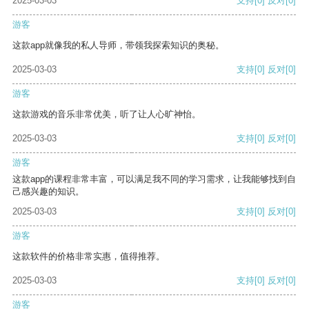
2025-03-03
支持
[0]
反对
[0]
游客
这款app就像我的私人导师，带领我探索知识的奥秘。
2025-03-03
支持
[0]
反对
[0]
游客
这款游戏的音乐非常优美，听了让人心旷神怡。
2025-03-03
支持
[0]
反对
[0]
游客
这款app的课程非常丰富，可以满足我不同的学习需求，让我能够找到自
己感兴趣的知识。
2025-03-03
支持
[0]
反对
[0]
游客
这款软件的价格非常实惠，值得推荐。
2025-03-03
支持
[0]
反对
[0]
游客