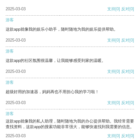
2025-03-03
支持
[0]
反对
[0]
游客
这款app就像我的娱乐小助手，随时随地为我的娱乐提供帮助。
2025-03-03
支持
[0]
反对
[0]
游客
这款app的社区氛围很温馨，让我能够感受到家的温暖。
2025-03-03
支持
[0]
反对
[0]
游客
超级好用的加速器，妈妈再也不用担心我的学习啦！
2025-03-03
支持
[0]
反对
[0]
游客
这款app就像我的私人助理，随时随地为我的办公提供帮助。我经常需要
查找资料，这款app的搜索功能非常强大，能够快速找到我需要的信息。
2025-03-03
支持
[0]
反对
[0]