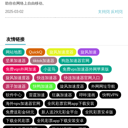
助你在网络上自由移动。
2025-03-02
支持
[0]
反对
[0]
友情链接
网站地图
QuickQ
旋风加速度器
旋风加速
坚果加速器
tiktok加速器
狗急加速器官网
免费vqn外网加速
小蓝鸟
免费vps加速器外网苹果版
旋风加速度器
快连加速器
快连加速器官网入口
原子加速器
快鸭加速器
旋风加速度器
外网网址导航
软件中心
雷霆加速
狂飙加速器
哔咔漫画
快鸭VPN
海外npv加速器官网
全民彩票官网app下载安装
免费送彩金68元
新人送29元彩金平台
全民彩票安卓版
下载全民彩票
全民彩票app下载安装安卓