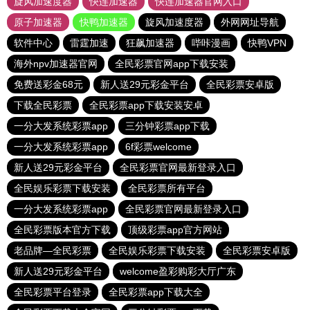
旋风加速度器
快连加速器
快连加速器官网入口
原子加速器
快鸭加速器
旋风加速度器
外网网址导航
软件中心
雷霆加速
狂飙加速器
哔咔漫画
快鸭VPN
海外npv加速器官网
全民彩票官网app下载安装
免费送彩金68元
新人送29元彩金平台
全民彩票安卓版
下载全民彩票
全民彩票app下载安装安卓
一分大发系统彩票app
三分钟彩票app下载
一分大发系统彩票app
6f彩票welcome
新人送29元彩金平台
全民彩票官网最新登录入口
全民娱乐彩票下载安装
全民彩票所有平台
一分大发系统彩票app
全民彩票官网最新登录入口
全民彩票版本官方下载
顶级彩票app官方网站
老品牌—全民彩票
全民娱乐彩票下载安装
全民彩票安卓版
新人送29元彩金平台
welcome盈彩购彩大厅广东
全民彩票平台登录
全民彩票app下载大全