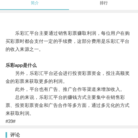
简介
排行
乐彩汇平台主要通过销售彩票赚取利润，每位用户在购
买彩票时都会支付一定的手续费，这部分费用是乐彩汇平台
的收入来源之一。
乐彩app是什么
另外，乐彩汇平台还会进行投资彩票资金，投注高额奖
金的彩票来获取更多的利润。
此外，平台也有广告、推广合作等渠道来增加收入。
总的来说，乐彩汇平台的赚钱方式主要集中在销售彩
票、投资彩票资金和广告合作等多方面，通过多元化的方式
来获取利润。
#39#
评论