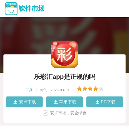
乐彩汇app是正规的吗
工具
|
时间：2025-03-13
|
安卓下载
苹果下载
PC下载
安卓市场，安全绿色