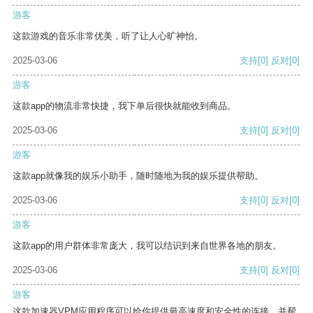
游客
这款游戏的音乐非常优美，听了让人心旷神怡。
2025-03-06
支持
[0]
反对
[0]
游客
这款app的物流非常快捷，我下单后很快就能收到商品。
2025-03-06
支持
[0]
反对
[0]
游客
这款app就像我的娱乐小助手，随时随地为我的娱乐提供帮助。
2025-03-06
支持
[0]
反对
[0]
游客
这款app的用户群体非常庞大，我可以结识到来自世界各地的朋友。
2025-03-06
支持
[0]
反对
[0]
游客
这款加速器VPM应用程序可以给你提供最高速度和安全性的连接，并帮