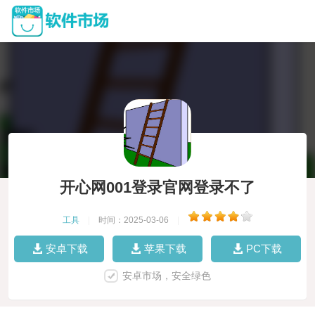
开心网001登录官网登录不了
工具
|
时间：2025-03-06
|
安卓下载
苹果下载
PC下载
安卓市场，安全绿色