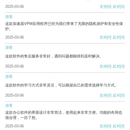
2025-03-06
支持
[0]
反对
[0]
游客
这款加速器VPM应用程序已经为我们带来了无限的隐私保护和安全性保
护。
2025-03-06
支持
[0]
反对
[0]
游客
这款软件的售后服务非常好，遇到问题都能得到及时解决。
2025-03-06
支持
[0]
反对
[0]
游客
这款软件的学习方式非常灵活，可以根据自己的需求选择学习方式。
2025-03-06
支持
[0]
反对
[0]
游客
这款办公软件的界面设计非常简洁，使用起来非常方便。功能的布局也
很合理，一目了然。
2025-03-06
支持
[0]
反对
[0]