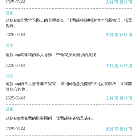
2025-03-04
支持
[0]
反对
[0]
游客
这款app是我学习路上的良师益友，让我能够随时随地学习新知识，拓宽
视野。
2025-03-04
支持
[0]
反对
[0]
游客
这款app就像我的私人导师，带领我探索知识的奥秘。
2025-03-04
支持
[0]
反对
[0]
游客
这款app的售后服务非常完善，遇到问题总是能够得到妥善解决，让我能
够放心购物。
2025-03-04
支持
[0]
反对
[0]
游客
这款app就像我的财务顾问，让我能够省钱又省心。
2025-03-04
支持
[0]
反对
[0]