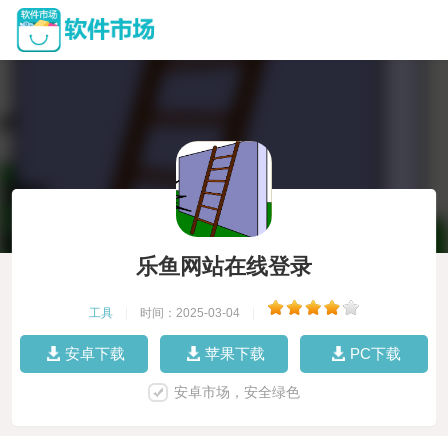
乐鱼网站在线登录
工具
|
时间：2025-03-04
|
安卓下载
苹果下载
PC下载
安卓市场，安全绿色