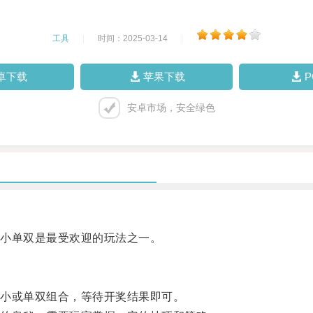
工具
|
时间：2025-03-14
|
卓下载
苹果下载
安卓市场，安全绿色
小单双是最受欢迎的玩法之一。
小或单双组合，等待开奖结果即可。