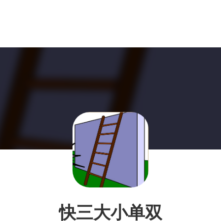
快三大小单双