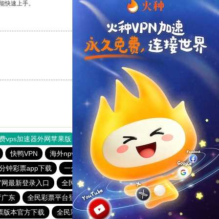
能快速上手。
支持
[0]
反对
[0]
支持
[0]
反对
[0]
费vps加速器外网苹果版
旋风加速度器
快连加速器
快鸭VPN
海外npv加速器官网
全民彩票官网app下载安装
分钟彩票app下载
一分大发系统彩票app
6f彩票welcome
官网最新登录入口
全民彩票版本官方下载
厅广东
全民彩票平台登录
全民彩票app下载大全
票版本官方下载
全民彩票所有平台
全民娱乐彩票下载安装