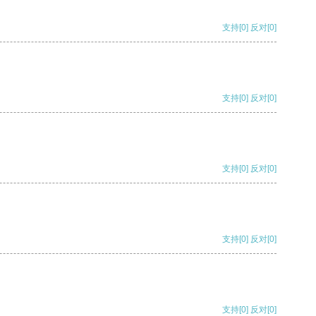
支持
[0]
反对
[0]
支持
[0]
反对
[0]
支持
[0]
反对
[0]
支持
[0]
反对
[0]
支持
[0]
反对
[0]