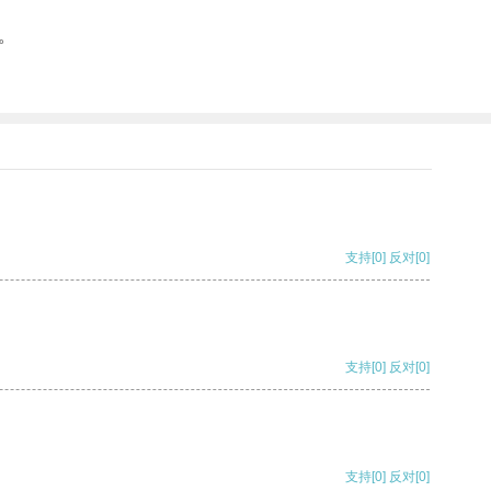
。
支持
[0]
反对
[0]
支持
[0]
反对
[0]
支持
[0]
反对
[0]