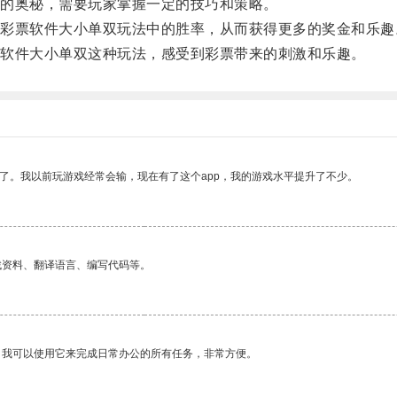
的奥秘，需要玩家掌握一定的技巧和策略。
票软件大小单双玩法中的胜率，从而获得更多的奖金和乐趣
软件大小单双这种玩法，感受到彩票带来的刺激和乐趣。
了。我以前玩游戏经常会输，现在有了这个app，我的游戏水平提升了不少。
找资料、翻译语言、编写代码等。
。我可以使用它来完成日常办公的所有任务，非常方便。