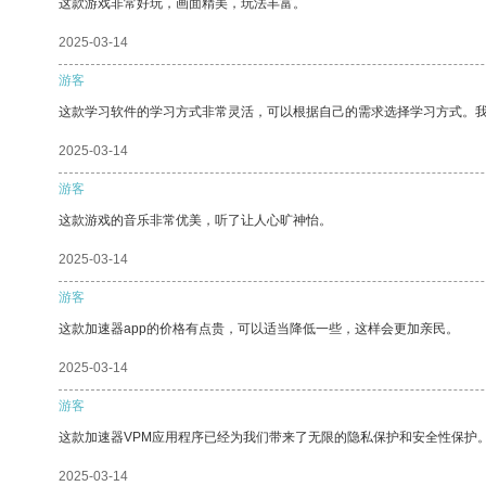
这款游戏非常好玩，画面精美，玩法丰富。
2025-03-14
游客
这款学习软件的学习方式非常灵活，可以根据自己的需求选择学习方式。
2025-03-14
游客
这款游戏的音乐非常优美，听了让人心旷神怡。
2025-03-14
游客
这款加速器app的价格有点贵，可以适当降低一些，这样会更加亲民。
2025-03-14
游客
这款加速器VPM应用程序已经为我们带来了无限的隐私保护和安全性保护
2025-03-14