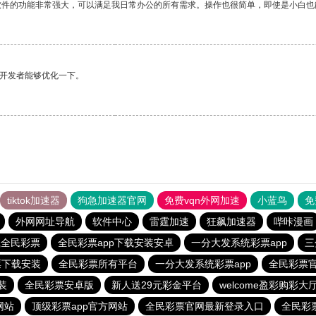
软件的功能非常强大，可以满足我日常办公的所有需求。操作也很简单，即使是小白也
望开发者能够优化一下。
tiktok加速器
狗急加速器官网
免费vqn外网加速
小蓝鸟
免
外网网址导航
软件中心
雷霆加速
狂飙加速器
哔咔漫画
载全民彩票
全民彩票app下载安装安卓
一分大发系统彩票app
三
票下载安装
全民彩票所有平台
一分大发系统彩票app
全民彩票
装
全民彩票安卓版
新人送29元彩金平台
welcome盈彩购彩大
网站
顶级彩票app官方网站
全民彩票官网最新登录入口
全民彩