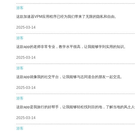
游客
这款加速器VPM应用程序已经为我们带来了无限的隐私和自由。
2025-03-14
游客
这款app的老师非常专业，教学水平很高，让我能够学到实用的知识。
2025-03-14
游客
这款app就像我的社交平台，让我能够与志同道合的朋友一起交流。
2025-03-14
游客
这款app是我旅行的好帮手，让我能够轻松找到目的地，了解当地的风土人
2025-03-14
游客